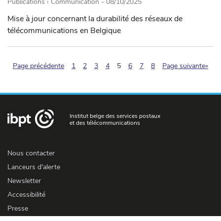
Publications › Communication -
08/10/2025
Mise à jour concernant la durabilité des réseaux de
télécommunications en Belgique
(pagination.current)
Page précédente
1
2
3
4
5
6
7
8
Page suivante»
Institut belge des services postaux
et des télécommunications
Nous contacter
Lanceurs d'alerte
Newsletter
Accessibilité
Presse