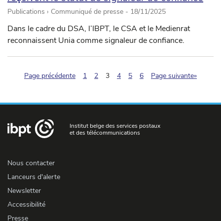
Publications › Communiqué de presse -
18/11/2025
Dans le cadre du DSA, l’IBPT, le CSA et le Medienrat
reconnaissent Unia comme signaleur de confiance.
(pagination.current)
Page précédente
1
2
3
4
5
6
Page suivante»
Institut belge des services postaux
et des télécommunications
Nous contacter
Lanceurs d'alerte
Newsletter
Accessibilité
Presse