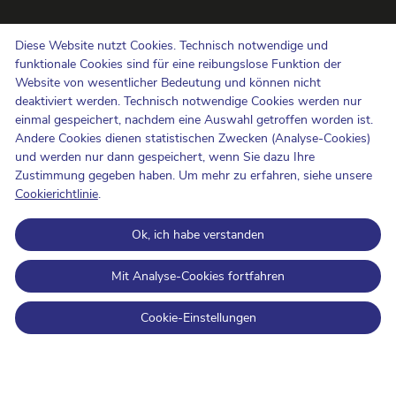
Uns kontaktieren
Diese Website nutzt Cookies. Technisch notwendige und
Hinweisgebermeldungen
funktionale Cookies sind für eine reibungslose Funktion der
Website von wesentlicher Bedeutung und können nicht
Newsletter
deaktiviert werden. Technisch notwendige Cookies werden nur
Barrierefreiheit
einmal gespeichert, nachdem eine Auswahl getroffen worden ist.
Presse
Andere Cookies dienen statistischen Zwecken (Analyse-Cookies)
und werden nur dann gespeichert, wenn Sie dazu Ihre
Zustimmung gegeben haben. Um mehr zu erfahren, siehe unsere
Cookie-Politik
Cookierichtlinie
.
Schutz der Privatsphäre
Ok, ich habe verstanden
Nutzungsbedingungen und Urheberrechte
Informationskategorisierung
Mit Analyse-Cookies fortfahren
Open Data
Cookie-Einstellungen
BIPT on LinkedIn
BIPT auf Facebook
BIPT auf Youtube