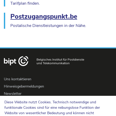
Tarifplan finden.
Postzugangspunkt.be
Postalische Dienstleistungen in der Nähe.
Belgisches Institut für Postdienste
und Telekommunikation
Uns kontaktieren
Hinweisgebermeldungen
Newsletter
Barrierefreiheit
Diese Website nutzt Cookies. Technisch notwendige und
funktionale Cookies sind für eine reibungslose Funktion der
Presse
Website von wesentlicher Bedeutung und können nicht