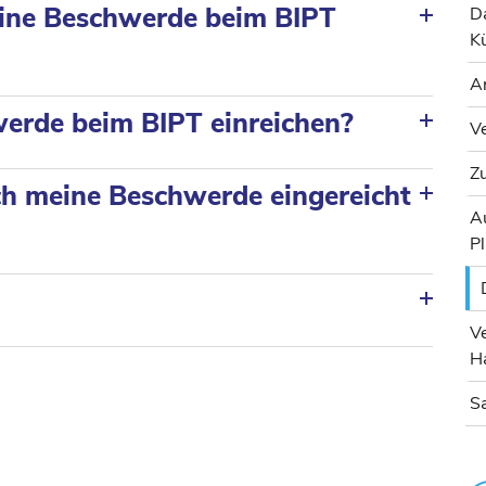
 eine Beschwerde beim BIPT
Da
K
An
werde beim BIPT einreichen?
V
Zu
ch meine Beschwerde eingereicht
Au
P
V
H
Sa