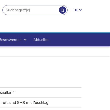
SUCHEN
DE
search.button
 Beschwerden
Aktuelles
zialtarif
nrufe und SMS mit Zuschlag