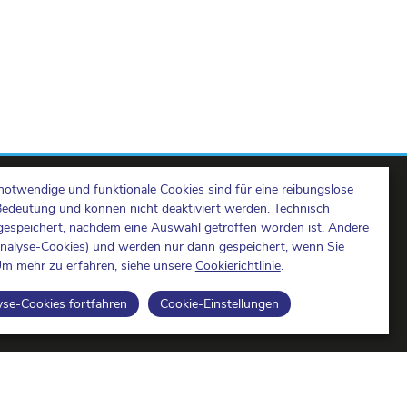
notwendige und funktionale Cookies sind für eine reibungslose
Bedeutung und können nicht deaktiviert werden. Technisch
espeichert, nachdem eine Auswahl getroffen worden ist. Andere
Analyse-Cookies) und werden nur dann gespeichert, wenn Sie
m mehr zu erfahren, siehe unsere
Cookierichtlinie
.
BIPT on LinkedIn
BIPT auf Facebook
BIPT auf Youtube
yse-Cookies fortfahren
Cookie-Einstellungen