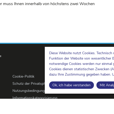
eter muss Ihnen innerhalb von höchstens zwei Wochen
Diese Website nutzt Cookies. Technisch 
e
Funktion der Website von wesentlicher 
notwendige Cookies werden nur einmal g
Cookies dienen statistischen Zwecken (
dazu Ihre Zustimmung gegeben haben. U
Cookie-Politik
Schutz der Privatsphäre
Ok, ich habe verstanden
Mit Anal
Nutzungsbedingungen und Urheberrechte
Informationskategorisierung
Open Data