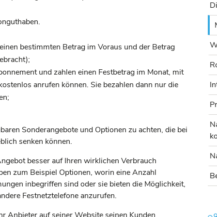
D
fonguthaben.
W
 einen bestimmten Betrag im Voraus und der Betrag
ebracht);
R
bonnement und zahlen einen Festbetrag im Monat, mit
ostenlos anrufen können. Sie bezahlen dann nur die
In
en;
Pr
Na
gbaren Sonderangebote und Optionen zu achten, die bei
k
eblich senken können.
Na
Angebot besser auf Ihren wirklichen Verbrauch
en zum Beispiel Optionen, worin eine Anzahl
Be
gen inbegriffen sind oder sie bieten die Möglichkeit,
andere Festnetztelefone anzurufen.
Ihr Anbieter auf seiner Website seinen Kunden