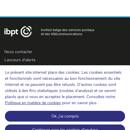
Institut belge des services postaux
et des télécommunications
Nous contacter
Lanceurs d'alerte
Newsletter
Le présent site internet place des cookies. Les cookies essentiels
Accessibilité
et fonctionnels sont nécessaires au bon fonctionnement du site
Presse
Internet et ne peuvent pas être refusés. D’autres cookies sont
utilisés à des fins statistiques (cookies d’analyse) et ne seront
placés que si vous en acceptez le placement. Consultez notre
Cookies
Politique en matière de cookies
pour en savoir plus.
Protection de la vie privée
Ok, j’ai compris
Conditions d'utilisation et copyrights
Catégorisation de l'information
Continuer avec les cookies d'analyse