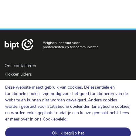
Belgisch Instituut voor
postdiensten en telecommunicatie
Ons contacteren
Klokkenluiders
Newsletter
Deze website maakt gebruik van cookies. De essentiële en
Toegankelijkheid
functionele cookies zijn nodig voor het goed functioneren van de
Pers
website en kunnen niet worden geweigerd. Andere cookies
worden gebruikt voor statistische doeleinden (analytische cookies)
en worden enkel geplaatst nadat je een keuze gemaakt hebt. Lees
Cookiebeleid
er meer over in ons
Cookiebeleid
.
Bescherming van de persoonlijke levenssfeer
Ok, ik begrijp het
Gebruiksvoorwaarden en auteursrechten