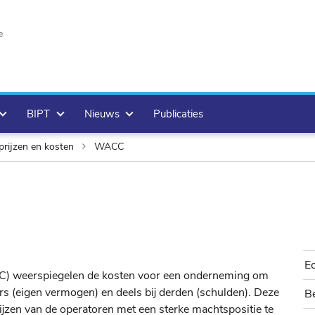
e
BIPT
Nieuws
Publicaties
prijzen en kosten
WACC
E
) weerspiegelen de kosten voor een onderneming om
ers (eigen vermogen) en deels bij derden (schulden). Deze
Be
jzen van de operatoren met een sterke machtspositie te