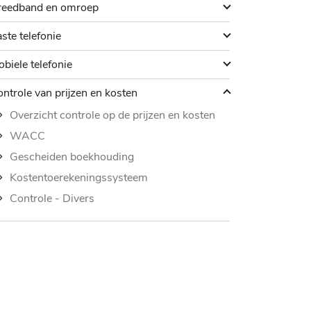
reedband en omroep
reedband en omroep
aste telefonie
ste telefonie
obiele telefonie
biele telefonie
ontrole van prijzen en kosten
ntrole van prijzen en kosten
Overzicht controle op de prijzen en kosten
WACC
Gescheiden boekhouding
Kostentoerekeningssysteem
Controle - Divers