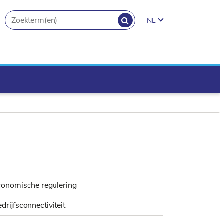
ZOEKEN
NL
search.button
conomische regulering
drijfsconnectiviteit