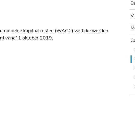
B
B
V
Va
M
Mo
emiddelde kapitaalkosten (WACC) vast die worden
C
eemt vanaf 1 oktober 2019.
Co