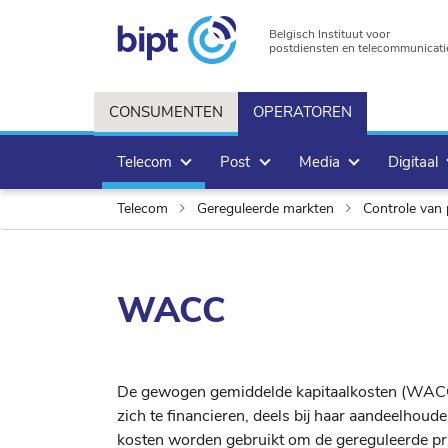
Belgisch Instituut voor
postdiensten en telecommunicati
CONSUMENTEN
OPERATOREN
Telecom
Post
Media
Digitaal
Telecom
Gereguleerde markten
Controle van 
WACC
De gewogen gemiddelde kapitaalkosten (WACC
zich te financieren, deels bij haar aandeelhoud
kosten worden gebruikt om de gereguleerde pri