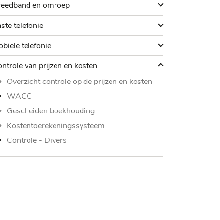
reedband en omroep
reedband en omroep
aste telefonie
ste telefonie
obiele telefonie
biele telefonie
ontrole van prijzen en kosten
ntrole van prijzen en kosten
Overzicht controle op de prijzen en kosten
WACC
Gescheiden boekhouding
Kostentoerekeningssysteem
Controle - Divers