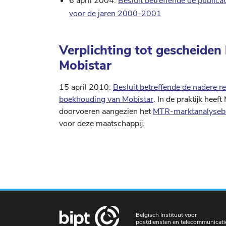
6 april 2004:
Besluit betreffende de publica
voor de jaren 2000-2001
Verplichting tot gescheide
Mobistar
15 april 2010:
Besluit betreffende de nadere re
boekhouding van Mobistar
. In de praktijk hee
doorvoeren aangezien het
MTR-marktanalysebe
voor deze maatschappij.
Belgisch Instituut voor
postdiensten en telecommunicati