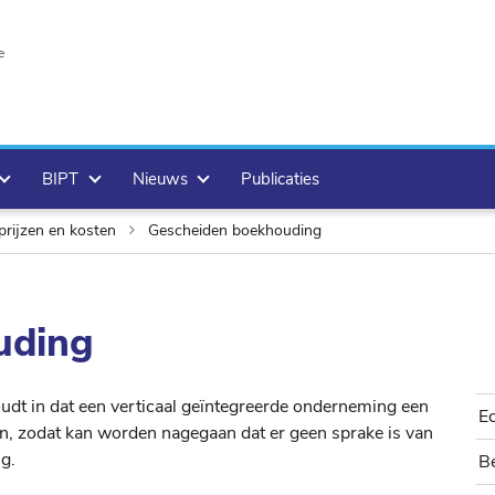
e
BIPT
Nieuws
Publicaties
prijzen en kosten
Gescheiden boekhouding
uding
udt in dat een verticaal geïntegreerde onderneming een
E
en, zodat kan worden nagegaan dat er geen sprake is van
g.
Be