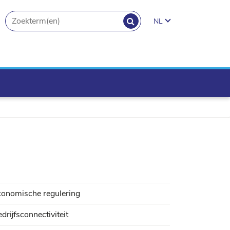
ZOEKEN
NL
search.button
conomische regulering
drijfsconnectiviteit