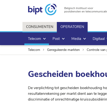
Belgisch Instituut voor
postdiensten en telecommunicati
CONSUMENTEN
OPERATOREN
Telecom
Post
Media
Digitaal
Telecom
Gereguleerde markten
Controle van 
Gescheiden boekho
De verplichting tot gescheiden boekhouding ho
resultatenrekening per markt dient aan te legg
discriminatie of onrechtmatige kruissubsidiërin