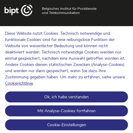
Belgisches Institut für Postdienste
und Telekommunikation
Uns kontaktieren
Diese Website nutzt Cookies. Technisch notwendige und
Hinweisgebermeldungen
funktionale Cookies sind für eine reibungslose Funktion der
Website von wesentlicher Bedeutung und können nicht
Newsletter
deaktiviert werden. Technisch notwendige Cookies werden nur
Barrierefreiheit
einmal gespeichert, nachdem eine Auswahl getroffen worden ist.
Presse
Andere Cookies dienen statistischen Zwecken (Analyse-Cookies)
und werden nur dann gespeichert, wenn Sie dazu Ihre
Zustimmung gegeben haben. Um mehr zu erfahren, siehe unsere
Cookie-Politik
Cookierichtlinie
.
Schutz der Privatsphäre
Ok, ich habe verstanden
Nutzungsbedingungen und Urheberrechte
Informationskategorisierung
Mit Analyse-Cookies fortfahren
Open Data
Cookie-Einstellungen