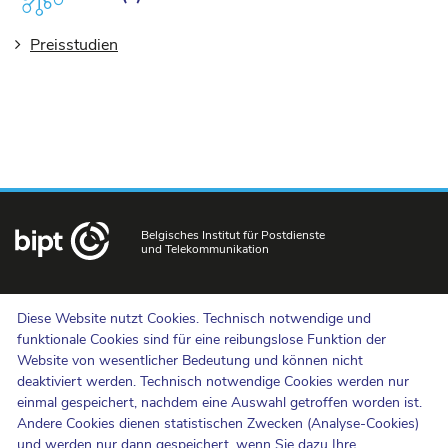
Preisstudien
Belgisches Institut für Postdienste
und Telekommunikation
Uns kontaktieren
Diese Website nutzt Cookies. Technisch notwendige und
Hinweisgebermeldungen
funktionale Cookies sind für eine reibungslose Funktion der
Website von wesentlicher Bedeutung und können nicht
Newsletter
deaktiviert werden. Technisch notwendige Cookies werden nur
Barrierefreiheit
einmal gespeichert, nachdem eine Auswahl getroffen worden ist.
Presse
Andere Cookies dienen statistischen Zwecken (Analyse-Cookies)
und werden nur dann gespeichert, wenn Sie dazu Ihre