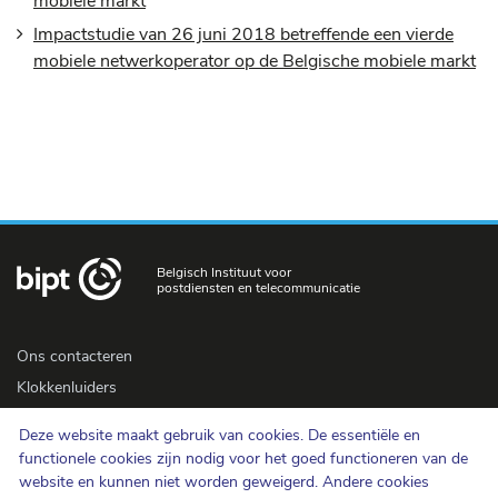
mobiele markt
Impactstudie van 26 juni 2018 betreffende een vierde
mobiele netwerkoperator op de Belgische mobiele markt
Belgisch Instituut voor
postdiensten en telecommunicatie
Ons contacteren
Klokkenluiders
Newsletter
Deze website maakt gebruik van cookies. De essentiële en
Toegankelijkheid
functionele cookies zijn nodig voor het goed functioneren van de
Pers
website en kunnen niet worden geweigerd. Andere cookies