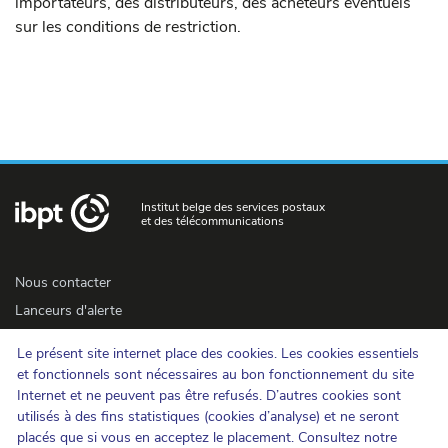
importateurs, des distributeurs, des acheteurs éventuels
sur les conditions de restriction.
Institut belge des services postaux
et des télécommunications
Nous contacter
Lanceurs d'alerte
Newsletter
Le présent site internet place des cookies. Les cookies essentiels
Accessibilité
et fonctionnels sont nécessaires au bon fonctionnement du site
Presse
Internet et ne peuvent pas être refusés. D’autres cookies sont
utilisés à des fins statistiques (cookies d’analyse) et ne seront
placés que si vous en acceptez le placement. Consultez notre