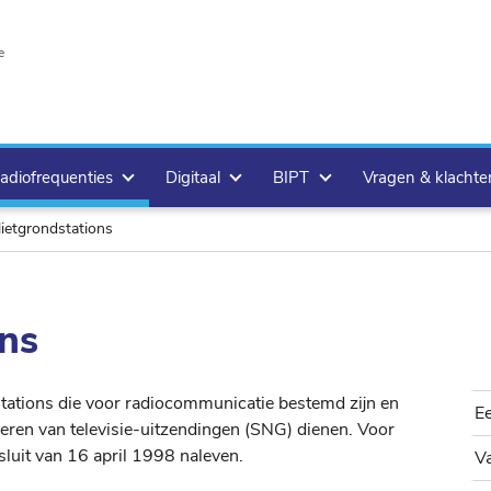
e
adiofrequenties
Digitaal
BIPT
Vragen & klacht
lietgrondstations
ons
stations die voor radiocommunicatie bestemd zijn en
E
ayeren van televisie-uitzendingen (SNG) dienen. Voor
esluit van 16 april 1998 naleven.
Va