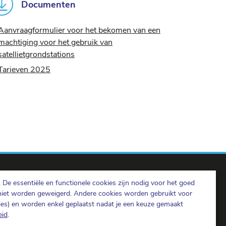
Documenten
Aanvraagformulier voor het bekomen van een
machtiging voor het gebruik van
satellietgrondstations
Tarieven 2025
De essentiële en functionele cookies zijn nodig voor het goed
niet worden geweigerd. Andere cookies worden gebruikt voor
kies) en worden enkel geplaatst nadat je een keuze gemaakt
eid
.
BIPT op LinkedIn
BIPT op Facebook
BIPT op Youtube