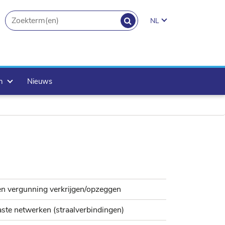
ZOEKEN
NL
search.button
en
Nieuws
en vergunning verkrijgen/opzeggen
ste netwerken (straalverbindingen)