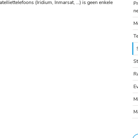
lliettelefoons (Iridium, Inmarsat, …) is geen enkele
Pr
n
M
T
S
R
E
Mi
M