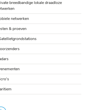
ivate breedbandige lokale draadloze
etwerken
obiele netwerken
esten & proeven
Satellietgrondstations
toorzenders
adars
venementen
cro's
aritiem