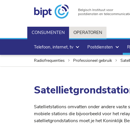
Belgisch Instituut voor
postdiensten en telecommunicati
CONSUMENTEN
OPERATOREN
Telefoon, internet, tv
Postdiensten
R
Radiofrequenties
Professioneel gebruik
Satel
Satellietgrondstati
Satellietstations omvatten onder andere vaste 
mobiele stations die bijvoorbeeld voor het rel
satellietgrondstations moet je het Koninklijk B